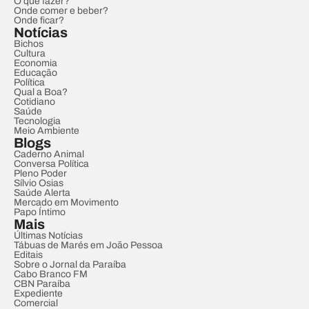
O que fazer?
Onde comer e beber?
Onde ficar?
Notícias
Bichos
Cultura
Economia
Educação
Política
Qual a Boa?
Cotidiano
Saúde
Tecnologia
Meio Ambiente
Blogs
Caderno Animal
Conversa Política
Pleno Poder
Sílvio Osias
Saúde Alerta
Mercado em Movimento
Papo Íntimo
Mais
Últimas Notícias
Tábuas de Marés em João Pessoa
Editais
Sobre o Jornal da Paraíba
Cabo Branco FM
CBN Paraíba
Expediente
Comercial