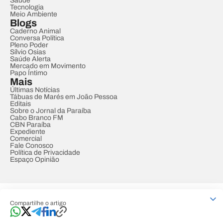
Saúde
Tecnologia
Meio Ambiente
Blogs
Caderno Animal
Conversa Política
Pleno Poder
Sílvio Osias
Saúde Alerta
Mercado em Movimento
Papo Íntimo
Mais
Últimas Notícias
Tábuas de Marés em João Pessoa
Editais
Sobre o Jornal da Paraíba
Cabo Branco FM
CBN Paraíba
Expediente
Comercial
Fale Conosco
Política de Privacidade
Espaço Opinião
© REDE PARAÍBA DE COMUNICAÇÃO
Compartilhe o artigo
Developed by
Designed by