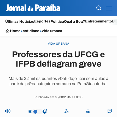
Esportes
Entretenimento
Bl
Últimas Notícias
Política
Qual a Boa?
Home
>
cotidiano
>
vida urbana
VIDA URBANA
Professores da UFCG e
IFPB deflagram greve
Mais de 22 mil estudantes v&atilde;o ficar sem aulas a
partir da pr&oacute;xima semana na Para&iacute;ba.
Publicado em 18/06/2015 às 6:00