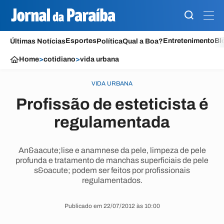
Esportes
Entretenimento
Bl
Últimas Notícias
Política
Qual a Boa?
Home
>
cotidiano
>
vida urbana
VIDA URBANA
Profissão de esteticista é
regulamentada
An&aacute;lise e anamnese da pele, limpeza de pele
profunda e tratamento de manchas superficiais de pele
s&oacute; podem ser feitos por profissionais
regulamentados.
Publicado em 22/07/2012 às 10:00