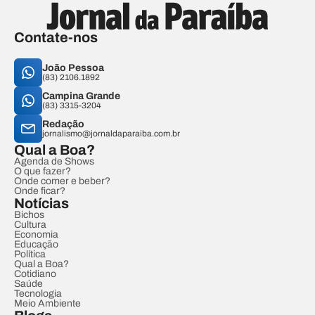
Contate-nos
João Pessoa
(83) 2106.1892
Campina Grande
(83) 3315-3204
Redação
jornalismo@jornaldaparaiba.com.br
Qual a Boa?
Agenda de Shows
O que fazer?
Onde comer e beber?
Onde ficar?
Notícias
Bichos
Cultura
Economia
Educação
Política
Qual a Boa?
Cotidiano
Saúde
Tecnologia
Meio Ambiente