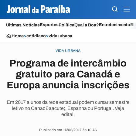
Esportes
Entretenimento
Bl
Últimas Notícias
Política
Qual a Boa?
Home
>
cotidiano
>
vida urbana
VIDA URBANA
Programa de intercâmbio
gratuito para Canadá e
Europa anuncia inscrições
Em 2017 alunos da rede estadual podem cursar semestre
letivo no Canad&aacute;, Espanha ou Portugal. Veja
edital.
Publicado em 14/02/2017 às 10:46