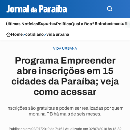
Esportes
Entretenimento
Bl
Últimas Notícias
Política
Qual a Boa?
Home
>
cotidiano
>
vida urbana
VIDA URBANA
Programa Empreender
abre inscrições em 15
cidades da Paraíba; veja
como acessar
Inscrições são gratuitas e podem ser realizadas por quem
mora na PB há mais de seis meses.
Publicado em 02/07/2019 às 7:46 | Atualizado em 02/07/2019 às 15:32