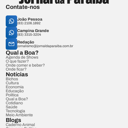
Contate-nos
João Pessoa
(83) 2106.1892
Campina Grande
(83) 3315-3204
Redação
jornalismo@jornaldaparaiba.com.br
Qual a Boa?
Agenda de Shows
O que fazer?
Onde comer e beber?
Onde ficar?
Notícias
Bichos
Cultura
Economia
Educação
Política
Qual a Boa?
Cotidiano
Saúde
Tecnologia
Meio Ambiente
Blogs
Caderno Animal