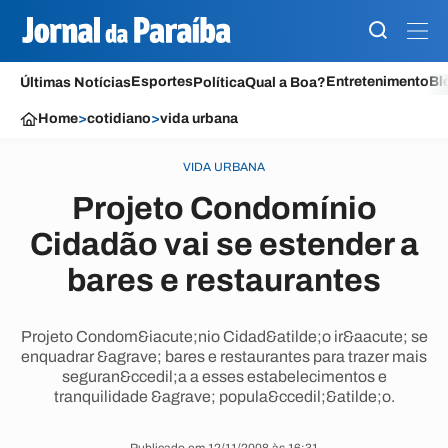
Esportes
Entretenimento
Bl
Últimas Notícias
Política
Qual a Boa?
Home
>
cotidiano
>
vida urbana
VIDA URBANA
Projeto Condomínio
Cidadão vai se estender a
bares e restaurantes
Projeto Condom&iacute;nio Cidad&atilde;o ir&aacute; se
enquadrar &agrave; bares e restaurantes para trazer mais
seguran&ccedil;a a esses estabelecimentos e
tranquilidade &agrave; popula&ccedil;&atilde;o.