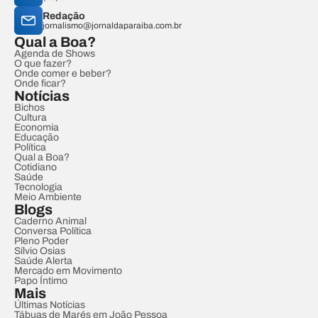
Redação
jornalismo@jornaldaparaiba.com.br
Qual a Boa?
Agenda de Shows
O que fazer?
Onde comer e beber?
Onde ficar?
Notícias
Bichos
Cultura
Economia
Educação
Política
Qual a Boa?
Cotidiano
Saúde
Tecnologia
Meio Ambiente
Blogs
Caderno Animal
Conversa Política
Pleno Poder
Sílvio Osias
Saúde Alerta
Mercado em Movimento
Papo Íntimo
Mais
Últimas Notícias
Tábuas de Marés em João Pessoa