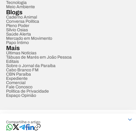
Tecnologia
Meio Ambiente
Blogs
Caderno Animal
Conversa Política
Pleno Poder
Sílvio Osias
Saúde Alerta
Mercado em Movimento
Papo Íntimo
Mais
Últimas Notícias
Tábuas de Marés em João Pessoa
Editais
Sobre o Jornal da Paraíba
Cabo Branco FM
CBN Paraíba
Expediente
Comercial
Fale Conosco
Política de Privacidade
Espaço Opinião
© REDE PARAÍBA DE COMUNICAÇÃO
Compartilhe o artigo
Developed by
Designed by