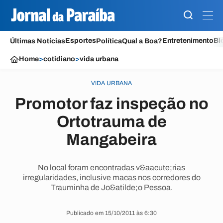
Esportes
Entretenimento
Bl
Últimas Notícias
Política
Qual a Boa?
Home
>
cotidiano
>
vida urbana
VIDA URBANA
Promotor faz inspeção no
Ortotrauma de
Mangabeira
No local foram encontradas v&aacute;rias
irregularidades, inclusive macas nos corredores do
Trauminha de Jo&atilde;o Pessoa.
Publicado em 15/10/2011 às 6:30