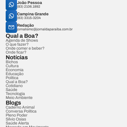
João Pessoa
(83) 2106.1892
Campina Grande
(83) 3315-3204
Redação
jornalismo@jornaldaparaiba.com.br
Qual a Boa?
Agenda de Shows
O que fazer?
Onde comer e beber?
Onde ficar?
Notícias
Bichos
Cultura
Economia
Educação
Política
Qual a Boa?
Cotidiano
Saúde
Tecnologia
Meio Ambiente
Blogs
Caderno Animal
Conversa Política
Pleno Poder
Sílvio Osias
Saúde Alerta