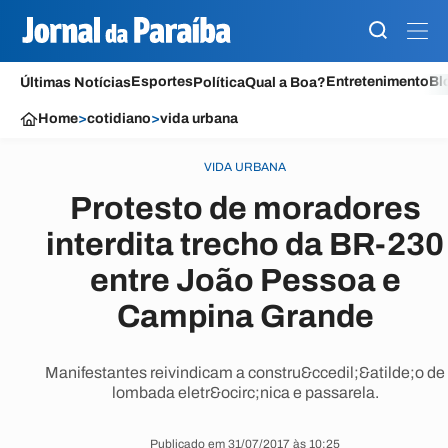
Esportes
Entretenimento
Bl
Últimas Notícias
Política
Qual a Boa?
Home
>
cotidiano
>
vida urbana
VIDA URBANA
Protesto de moradores
interdita trecho da BR-230
entre João Pessoa e
Campina Grande
Manifestantes reivindicam a constru&ccedil;&atilde;o de
lombada eletr&ocirc;nica e passarela.
Publicado em 31/07/2017 às 10:25