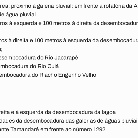
ea, próximo à galeria pluvial; em frente à rotatória da 
e água pluvial
tros à esquerda e 100 metros à direita da desembocadura
ros à direita e 100 metros à esquerda da desembocadur
;
desembocadura do Rio Jacarapé
sembocadura do Rio Cuiá
esembocadura do Riacho Engenho Velho
ireita e à esquerda da desembocadura da lagoa
midades da desembocadura das galerias de águas pluviai
rante Tamandaré em frente ao número 1292