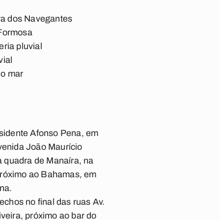
ra dos Navegantes
 Formosa
ria pluvial
vial
no mar
residente Afonso Pena, em
avenida João Maurício
 à quadra de Manaíra, na
; próximo ao Bahamas, em
ana.
echos no final das ruas Av.
veira, próximo ao bar do