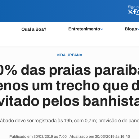
Siga 
Siga 
Entretenimento
Blogs
Qual a Boa?
VIDA URBANA
% das praias parai
enos um trecho que d
vitado pelos banhist
ábado deve ser registrada às 19h, com 0,7m; previsão é de panca
Publicado em 30/03/2019 às 7:00 | Atualizado em 30/03/2019 às 16:40