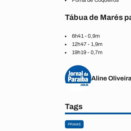
Ponta de Coqueiros
Tábua de Marés pa
6h41 - 0,9m
12h47 - 1,9m
19h19 - 0,7m
Aline Oliveir
Tags
PRAIAS