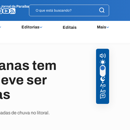
o
o
Jornal da Paraíba
Jornal da Paraíba
Editorias
Mais
Editais
banas tem
eve ser
as
das de chuva no litoral.