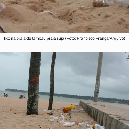
lixo na praia de tambaú praia suja (Foto: Francisco França/Arquivo)