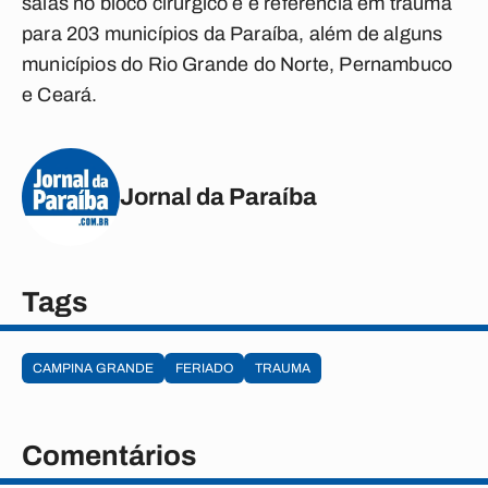
salas no bloco cirúrgico e é referência em trauma
para 203 municípios da Paraíba, além de alguns
municípios do
Rio Grande do Norte
,
Pernambuco
e Ceará
.
Jornal da Paraíba
Tags
CAMPINA GRANDE
FERIADO
TRAUMA
Comentários