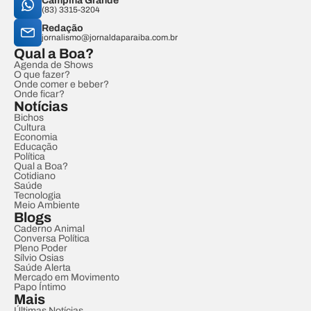
Campina Grande
(83) 3315-3204
Redação
jornalismo@jornaldaparaiba.com.br
Qual a Boa?
Agenda de Shows
O que fazer?
Onde comer e beber?
Onde ficar?
Notícias
Bichos
Cultura
Economia
Educação
Política
Qual a Boa?
Cotidiano
Saúde
Tecnologia
Meio Ambiente
Blogs
Caderno Animal
Conversa Política
Pleno Poder
Sílvio Osias
Saúde Alerta
Mercado em Movimento
Papo Íntimo
Mais
Últimas Notícias