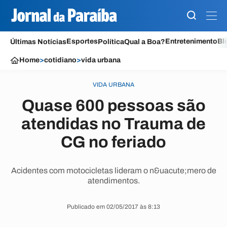
Esportes
Entretenimento
Bl
Últimas Notícias
Política
Qual a Boa?
Home
>
cotidiano
>
vida urbana
VIDA URBANA
Quase 600 pessoas são
atendidas no Trauma de
CG no feriado
Acidentes com motocicletas lideram o n&uacute;mero de
atendimentos.
Publicado em 02/05/2017 às 8:13