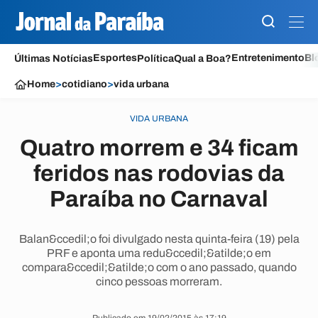
Esportes
Entretenimento
Bl
Últimas Notícias
Política
Qual a Boa?
Home
>
cotidiano
>
vida urbana
VIDA URBANA
Quatro morrem e 34 ficam
feridos nas rodovias da
Paraíba no Carnaval
Balan&ccedil;o foi divulgado nesta quinta-feira (19) pela
PRF e aponta uma redu&ccedil;&atilde;o em
compara&ccedil;&atilde;o com o ano passado, quando
cinco pessoas morreram.