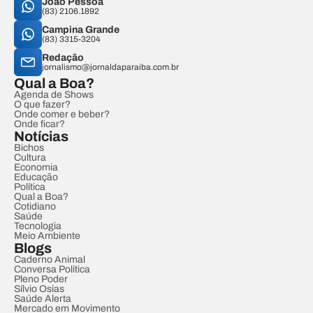
João Pessoa
(83) 2106.1892
Campina Grande
(83) 3315-3204
Redação
jornalismo@jornaldaparaiba.com.br
Qual a Boa?
Agenda de Shows
O que fazer?
Onde comer e beber?
Onde ficar?
Notícias
Bichos
Cultura
Economia
Educação
Política
Qual a Boa?
Cotidiano
Saúde
Tecnologia
Meio Ambiente
Blogs
Caderno Animal
Conversa Política
Pleno Poder
Sílvio Osias
Saúde Alerta
Mercado em Movimento