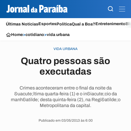
Esportes
Entretenimento
Bl
Últimas Notícias
Política
Qual a Boa?
Home
>
cotidiano
>
vida urbana
VIDA URBANA
Quatro pessoas são
executadas
Crimes aconteceram entre o final da noite da
&uacute;ltima quarta-feira (1) e o in&iacute;cio da
manh&atilde; desta quinta-feira (2), na Regi&atilde;o
Metropolitana da capital.
Publicado em 03/05/2013 às 6:00