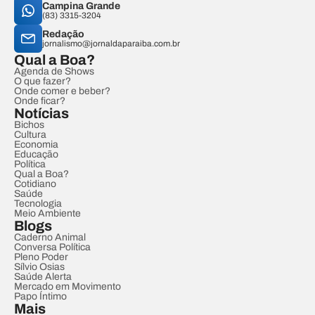
Campina Grande
(83) 3315-3204
Redação
jornalismo@jornaldaparaiba.com.br
Qual a Boa?
Agenda de Shows
O que fazer?
Onde comer e beber?
Onde ficar?
Notícias
Bichos
Cultura
Economia
Educação
Política
Qual a Boa?
Cotidiano
Saúde
Tecnologia
Meio Ambiente
Blogs
Caderno Animal
Conversa Política
Pleno Poder
Sílvio Osias
Saúde Alerta
Mercado em Movimento
Papo Íntimo
Mais