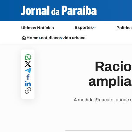
Esportes
Últimas Notícias
Política
Home
>
cotidiano
>
vida urbana
Racio
amplia
A medida j&aacute; atinge 