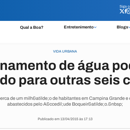
Siga 
Siga 
Entretenimento
Blogs
Qual a Boa?
VIDA URBANA
namento de água po
do para outras seis 
cerca de um milh&atilde;o de habitantes em Campina Grande e 
abastecidos pelo A&ccedil;ude Boqueir&atilde;o.&nbsp;
Publicado em 13/04/2015 às 17:13