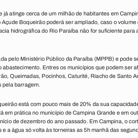
 já atinge cerca de um milhão de habitantes em Campi
o Açude Boqueirão poderá ser ampliado, caso o volume 
cia hidrográfica do Rio Paraíba não for suficiente para
a pelo Ministério Público da Paraíba (MPPB) e pode se
no abastecimento. Entres os municípios que podem ser 
ão, Queimadas, Pocinhos, Caturité, Riacho de Santo A
s pela barragem.
queirão está com pouco mais de 20% da sua capacidad
tá em prática no município de Campina Grande e em out
início de dezembro do ano passado. Em Campina, o cort
s e a água só volta às torneiras as 5h manhã das segund