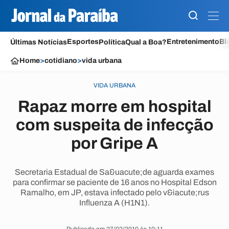
Esportes
Entretenimento
Bl
Últimas Notícias
Política
Qual a Boa?
Home
>
cotidiano
>
vida urbana
VIDA URBANA
Rapaz morre em hospital
com suspeita de infecção
por Gripe A
Secretaria Estadual de Sa&uacute;de aguarda exames
para confirmar se paciente de 16 anos no Hospital Edson
Ramalho, em JP, estava infectado pelo v&iacute;rus
Influenza A (H1N1).