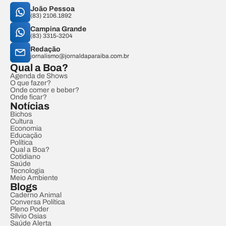
João Pessoa
(83) 2106.1892
Campina Grande
(83) 3315-3204
Redação
jornalismo@jornaldaparaiba.com.br
Qual a Boa?
Agenda de Shows
O que fazer?
Onde comer e beber?
Onde ficar?
Notícias
Bichos
Cultura
Economia
Educação
Política
Qual a Boa?
Cotidiano
Saúde
Tecnologia
Meio Ambiente
Blogs
Caderno Animal
Conversa Política
Pleno Poder
Sílvio Osias
Saúde Alerta