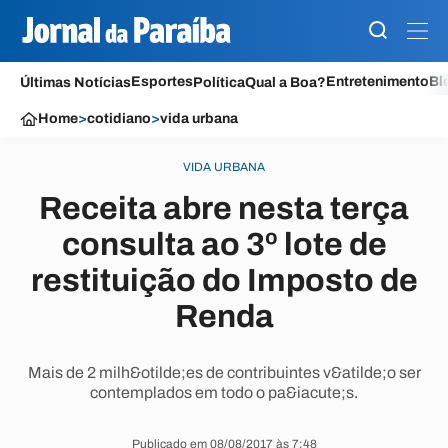
Esportes
Entretenimento
Bl
Últimas Notícias
Política
Qual a Boa?
Home
>
cotidiano
>
vida urbana
VIDA URBANA
Receita abre nesta terça
consulta ao 3º lote de
restituição do Imposto de
Renda
Mais de 2 milh&otilde;es de contribuintes v&atilde;o ser
contemplados em todo o pa&iacute;s.
Publicado em 08/08/2017 às 7:48