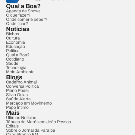
Qual a Boa?
Agenda de Shows
O que fazer?
Onde comer e beber?
Onde ficar?
Notícias
Bichos
Cultura
Economia
Educação
Política
Qual a Boa?
Cotidiano
Saúde
Tecnologia
Meio Ambiente
Blogs
Caderno Animal
Conversa Política
Pleno Poder
Sílvio Osias
Saúde Alerta
Mercado em Movimento
Papo Íntimo
Mais
Últimas Notícias
Tábuas de Marés em João Pessoa
Editais
Sobre o Jornal da Paraíba
Cabo Branco FM