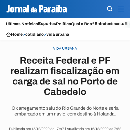
Esportes
Entretenimento
Bl
Últimas Notícias
Política
Qual a Boa?
Home
>
cotidiano
>
vida urbana
VIDA URBANA
Receita Federal e PF
realizam fiscalização em
carga de sal no Porto de
Cabedelo
O carregamento saiu do Rio Grande do Norte e seria
embarcado em um navio, com destino à Holanda.
Publicado em 15/12/2020 às 17:47 | Atualizado em 16/12/2020 às 7:52