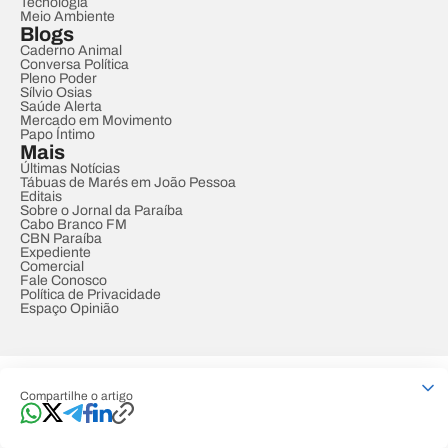
Tecnologia
Meio Ambiente
Blogs
Caderno Animal
Conversa Política
Pleno Poder
Sílvio Osias
Saúde Alerta
Mercado em Movimento
Papo Íntimo
Mais
Últimas Notícias
Tábuas de Marés em João Pessoa
Editais
Sobre o Jornal da Paraíba
Cabo Branco FM
CBN Paraíba
Expediente
Comercial
Fale Conosco
Política de Privacidade
Espaço Opinião
© REDE PARAÍBA DE COMUNICAÇÃO
Compartilhe o artigo
Developed by
Designed by