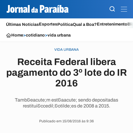
Esportes
Entretenimento
Bl
Últimas Notícias
Política
Qual a Boa?
Home
>
cotidiano
>
vida urbana
VIDA URBANA
Receita Federal libera
pagamento do 3º lote do IR
2016
Tamb&eacute;m est&aacute; sendo depositadas
restitui&ccedil;&otilde;es de 2008 a 2015.
Publicado em 15/08/2016 às 9:36