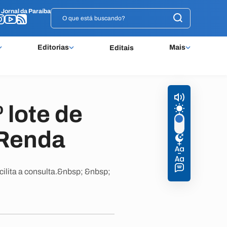
o
o
Jornal da Paraíba
Jornal da Paraíba
Editorias
Mais
Editais
 lote de
 Renda
ilita a consulta.&nbsp; &nbsp;