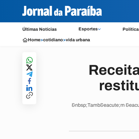
Esportes
Últimas Notícias
Política
Home
>
cotidiano
>
vida urbana
Receita
resti
&nbsp;Tamb&eacute;m &eacute; 