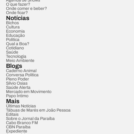
Agenda de Shows
O que fazer?
Onde comer e beber?
Onde ficar?
Notícias
Bichos
Cultura
Economia
Educação
Política
Qual a Boa?
Cotidiano
Saúde
Tecnologia
Meio Ambiente
Blogs
Caderno Animal
Conversa Política
Pleno Poder
Sílvio Osias
Saúde Alerta
Mercado em Movimento
Papo Íntimo
Mais
Últimas Notícias
Tábuas de Marés em João Pessoa
Editais
Sobre o Jornal da Paraíba
Cabo Branco FM
CBN Paraíba
Expediente