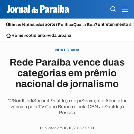
Esportes
Entretenimento
Bl
Últimas Notícias
Política
Qual a Boa?
Home
>
cotidiano
>
vida urbana
VIDA URBANA
Rede Paraíba vence duas
categorias em prêmio
nacional de jornalismo
12&ordf; edi&ccedil;&atilde;o do pr&ecirc;mio Abecip foi
vencida pela TV Cabo Branco e pela CBN Jo&atilde;o
Pessoa
Publicado em 16/10/2015 às 7:11