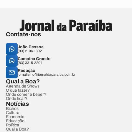
Contate-nos
João Pessoa
(83) 2106.1892
Campina Grande
(83) 3315-3204
Redação
jornalismo@jornaldaparaiba.com.br
Qual a Boa?
Agenda de Shows
O que fazer?
Onde comer e beber?
Onde ficar?
Notícias
Bichos
Cultura
Economia
Educação
Política
Qual a Boa?