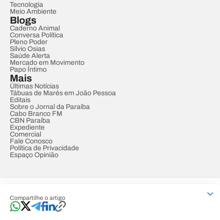
Tecnologia
Meio Ambiente
Blogs
Caderno Animal
Conversa Política
Pleno Poder
Sílvio Osias
Saúde Alerta
Mercado em Movimento
Papo Íntimo
Mais
Últimas Notícias
Tábuas de Marés em João Pessoa
Editais
Sobre o Jornal da Paraíba
Cabo Branco FM
CBN Paraíba
Expediente
Comercial
Fale Conosco
Política de Privacidade
Espaço Opinião
© REDE PARAÍBA DE COMUNICAÇÃO
Compartilhe o artigo
Developed by
Designed by