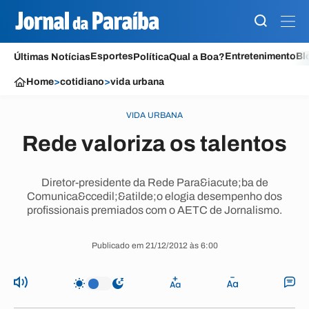
Esportes
Entretenimento
Bl
Últimas Notícias
Política
Qual a Boa?
Home
>
cotidiano
>
vida urbana
VIDA URBANA
Rede valoriza os talentos
Diretor-presidente da Rede Para&iacute;ba de
Comunica&ccedil;&atilde;o elogia desempenho dos
profissionais premiados com o AETC de Jornalismo.
Publicado em 21/12/2012 às 6:00