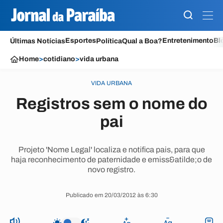
Esportes
Entretenimento
Bl
Últimas Notícias
Política
Qual a Boa?
Home
>
cotidiano
>
vida urbana
VIDA URBANA
Registros sem o nome do
pai
Projeto 'Nome Legal' localiza e notifica pais, para que
haja reconhecimento de paternidade e emiss&atilde;o de
novo registro.
Publicado em 20/03/2012 às 6:30