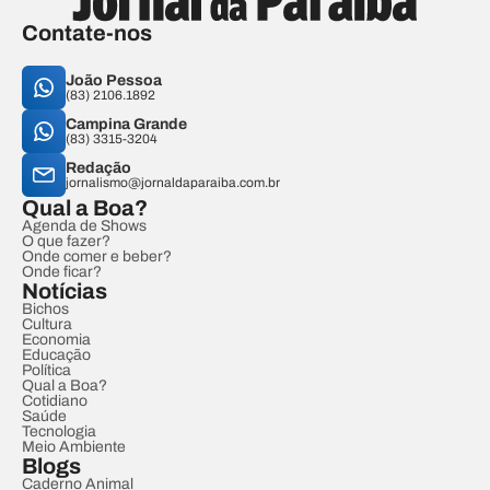
Contate-nos
João Pessoa
(83) 2106.1892
Campina Grande
(83) 3315-3204
Redação
jornalismo@jornaldaparaiba.com.br
Qual a Boa?
Agenda de Shows
O que fazer?
Onde comer e beber?
Onde ficar?
Notícias
Bichos
Cultura
Economia
Educação
Política
Qual a Boa?
Cotidiano
Saúde
Tecnologia
Meio Ambiente
Blogs
Caderno Animal