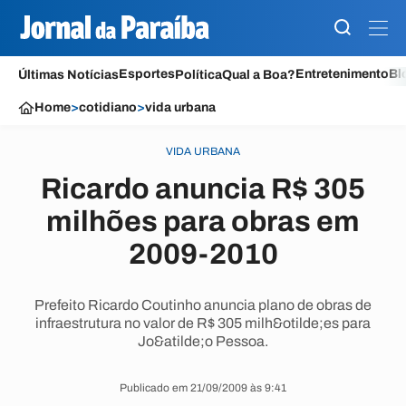
Esportes
Entretenimento
Bl
Últimas Notícias
Política
Qual a Boa?
Home
>
cotidiano
>
vida urbana
VIDA URBANA
Ricardo anuncia R$ 305
milhões para obras em
2009-2010
Prefeito Ricardo Coutinho anuncia plano de obras de
infraestrutura no valor de R$ 305 milh&otilde;es para
Jo&atilde;o Pessoa.
Publicado em 21/09/2009 às 9:41