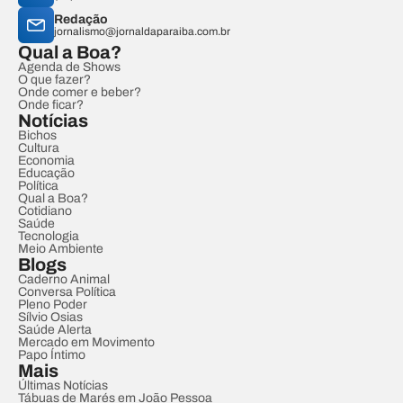
Redação
jornalismo@jornaldaparaiba.com.br
Qual a Boa?
Agenda de Shows
O que fazer?
Onde comer e beber?
Onde ficar?
Notícias
Bichos
Cultura
Economia
Educação
Política
Qual a Boa?
Cotidiano
Saúde
Tecnologia
Meio Ambiente
Blogs
Caderno Animal
Conversa Política
Pleno Poder
Sílvio Osias
Saúde Alerta
Mercado em Movimento
Papo Íntimo
Mais
Últimas Notícias
Tábuas de Marés em João Pessoa