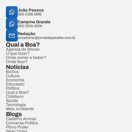
João Pessoa
(83) 2106.1892
Campina Grande
(83) 3315-3204
Redação
jornalismo@jornaldaparaiba.com.br
Qual a Boa?
Agenda de Shows
O que fazer?
Onde comer e beber?
Onde ficar?
Notícias
Bichos
Cultura
Economia
Educação
Política
Qual a Boa?
Cotidiano
Saúde
Tecnologia
Meio Ambiente
Blogs
Caderno Animal
Conversa Política
Pleno Poder
Sílvio Osias