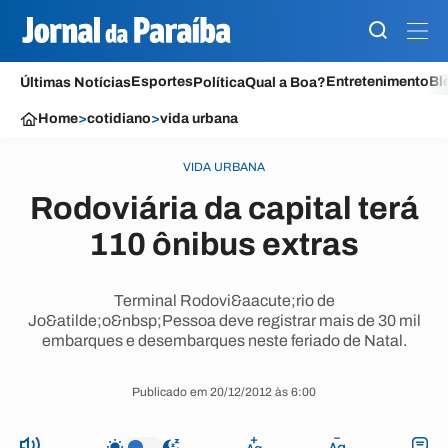
Esportes
Entretenimento
Bl
Últimas Notícias
Política
Qual a Boa?
Home
>
cotidiano
>
vida urbana
VIDA URBANA
Rodoviária da capital terá
110 ônibus extras
Terminal Rodovi&aacute;rio de
Jo&atilde;o&nbsp;Pessoa deve registrar mais de 30 mil
embarques e desembarques neste feriado de Natal.
Publicado em 20/12/2012 às 6:00