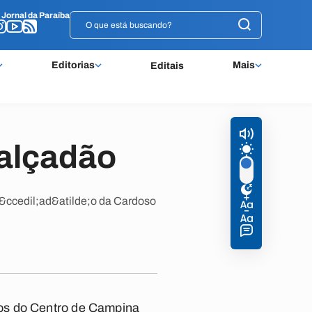
o
o
Jornal da Paraíba
Jornal da Paraíba
Editorias
Mais
Editais
Calçadão
ccedil;ad&atilde;o da Cardoso
dos do Centro de Campina