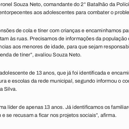
onel Souza Neto, comandante do 2° Batalhão da Polícia 
s entorpecentes aos adolescentes para combater o probl
nsões de cola e tíner com crianças e encaminhamos par
ltam às ruas. Precisamos de informações da população q
ias aos menores de idade, para que sejam responsabili
venda de tíner”, avaliou Souza Neto.
adolescente de 13 anos, que já foi identificada e encam
itura e escolas da rede municipal, segundo informou o c
a Silva.
a líder de apenas 13 anos. Já identificamos os familiar
e se recusam a ficar nos projetos sociais”, afirma.