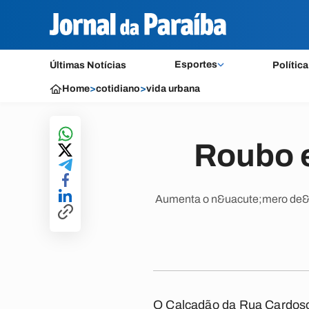
Esportes
Últimas Notícias
Política
Home
>
cotidiano
>
vida urbana
Roubo e
Aumenta o n&uacute;mero de&n
O Calçadão da Rua Cardoso 