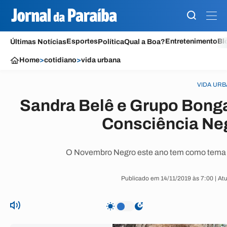
Esportes
Entretenimento
Bl
Últimas Notícias
Política
Qual a Boa?
Home
>
cotidiano
>
vida urbana
VIDA UR
Sandra Belê e Grupo Bonga
Consciência Neg
O Novembro Negro este ano tem como tema 
Publicado em 14/11/2019 às 7:00 | At