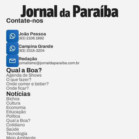
Contate-nos
João Pessoa
(83) 2106.1892
Campina Grande
(83) 3315-3204
Redação
jornalismo@jornaldaparaiba.com.br
Qual a Boa?
Agenda de Shows
O que fazer?
Onde comer e beber?
Onde ficar?
Notícias
Bichos
Cultura
Economia
Educação
Política
Qual a Boa?
Cotidiano
Saúde
Tecnologia
Meio Ambiente