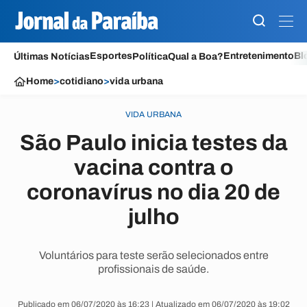
Esportes
Entretenimento
Bl
Últimas Notícias
Política
Qual a Boa?
Home
>
cotidiano
>
vida urbana
VIDA URBANA
São Paulo inicia testes da
vacina contra o
coronavírus no dia 20 de
julho
Voluntários para teste serão selecionados entre
profissionais de saúde.
Publicado em 06/07/2020 às 16:23 | Atualizado em 06/07/2020 às 19:02