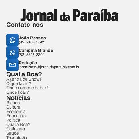
Contate-nos
João Pessoa
(83) 2106.1892
Campina Grande
(83) 3315-3204
Redação
jornalismo@jornaldaparaiba.com.br
Qual a Boa?
Agenda de Shows
O que fazer?
Onde comer e beber?
Onde ficar?
Notícias
Bichos
Cultura
Economia
Educação
Política
Qual a Boa?
Cotidiano
Saúde
Tecnologia