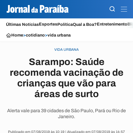
Esportes
Entretenimento
Bl
Últimas Notícias
Política
Qual a Boa?
Home
>
cotidiano
>
vida urbana
VIDA URBANA
Sarampo: Saúde
recomenda vacinação de
crianças que vão para
áreas de surto
Alerta vale para 39 cidades de São Paulo, Pará ou Rio de
Janeiro.
Publicado em 07/08/2019 às 10:19 | Atualizado em 07/08/2019 às 14:57