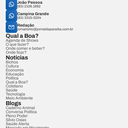
João Pessoa
(83) 2106.1892
Campina Grande
(83) 3315-3204
Redação
jornalismo@jornaldaparaiba.com.br
Qual a Boa?
Agenda de Shows
O que fazer?
Onde comer e beber?
Onde ficar?
Notícias
Bichos
Cultura
Economia
Educação
Política
Qual a Boa?
Cotidiano
Saúde
Tecnologia
Meio Ambiente
Blogs
Caderno Animal
Conversa Política
Pleno Poder
Sílvio Osias
Saúde Alerta
Mercado em Movimento