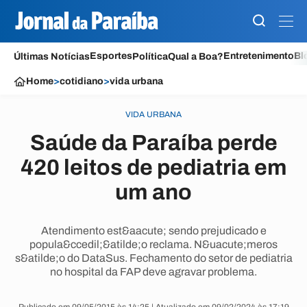
Esportes
Entretenimento
Bl
Últimas Notícias
Política
Qual a Boa?
Home
>
cotidiano
>
vida urbana
VIDA URBANA
Saúde da Paraíba perde
420 leitos de pediatria em
um ano
Atendimento est&aacute; sendo prejudicado e
popula&ccedil;&atilde;o reclama. N&uacute;meros
s&atilde;o do DataSus. Fechamento do setor de pediatria
no hospital da FAP deve agravar problema.