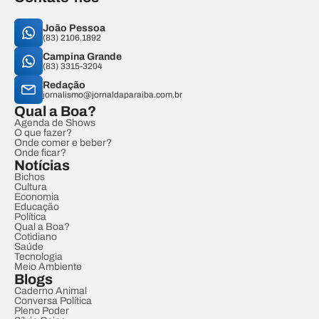
João Pessoa
(83) 2106.1892
Campina Grande
(83) 3315-3204
Redação
jornalismo@jornaldaparaiba.com.br
Qual a Boa?
Agenda de Shows
O que fazer?
Onde comer e beber?
Onde ficar?
Notícias
Bichos
Cultura
Economia
Educação
Política
Qual a Boa?
Cotidiano
Saúde
Tecnologia
Meio Ambiente
Blogs
Caderno Animal
Conversa Política
Pleno Poder