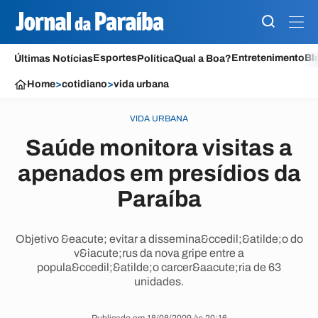
Esportes
Entretenimento
Bl
Últimas Notícias
Política
Qual a Boa?
Home
>
cotidiano
>
vida urbana
VIDA URBANA
Saúde monitora visitas a
apenados em presídios da
Paraíba
Objetivo &eacute; evitar a dissemina&ccedil;&atilde;o do
v&iacute;rus da nova gripe entre a
popula&ccedil;&atilde;o carcer&aacute;ria de 63
unidades.