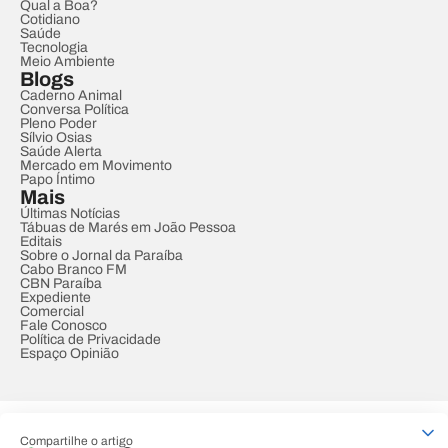
Qual a Boa?
Cotidiano
Saúde
Tecnologia
Meio Ambiente
Blogs
Caderno Animal
Conversa Política
Pleno Poder
Sílvio Osias
Saúde Alerta
Mercado em Movimento
Papo Íntimo
Mais
Últimas Notícias
Tábuas de Marés em João Pessoa
Editais
Sobre o Jornal da Paraíba
Cabo Branco FM
CBN Paraíba
Expediente
Comercial
Fale Conosco
Política de Privacidade
Espaço Opinião
© REDE PARAÍBA DE COMUNICAÇÃO
Compartilhe o artigo