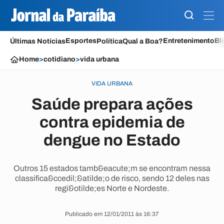
Esportes
Entretenimento
Bl
Últimas Notícias
Política
Qual a Boa?
Home
>
cotidiano
>
vida urbana
VIDA URBANA
Saúde prepara ações
contra epidemia de
dengue no Estado
Outros 15 estados tamb&eacute;m se encontram nessa
classifica&ccedil;&atilde;o de risco, sendo 12 deles nas
regi&otilde;es Norte e Nordeste.
Publicado em 12/01/2011 às 16:37