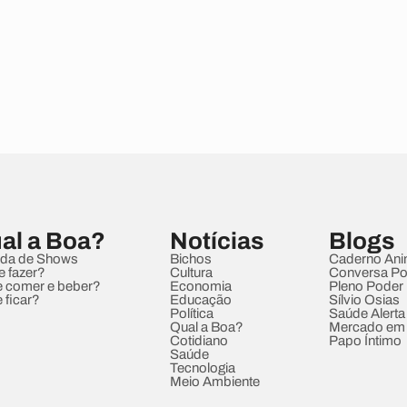
al a Boa?
Notícias
Blogs
da de Shows
Bichos
Caderno Ani
e fazer?
Cultura
Conversa Pol
 comer e beber?
Economia
Pleno Poder
 ficar?
Educação
Sílvio Osias
Política
Saúde Alerta
Qual a Boa?
Mercado em
Cotidiano
Papo Íntimo
Saúde
Tecnologia
Meio Ambiente