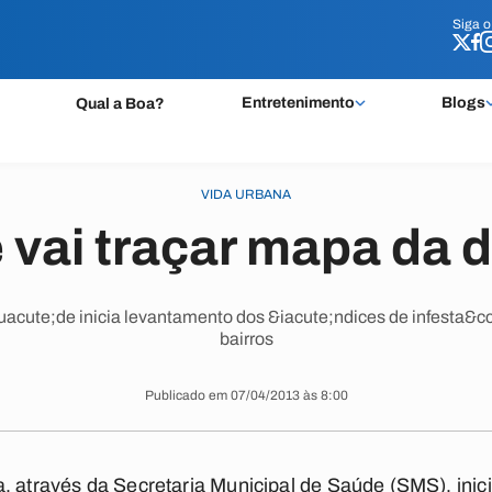
Siga 
Siga 
Entretenimento
Blogs
Qual a Boa?
VIDA URBANA
 vai traçar mapa da 
uacute;de inicia levantamento dos &iacute;ndices de infesta&cc
bairros
Publicado em 07/04/2013 às 8:00
, através da Secretaria Municipal de Saúde (SMS), inic