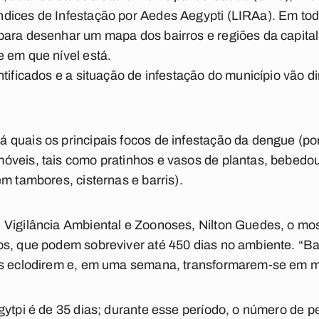
dices de Infestação por Aedes Aegypti (LIRAa). Em tod
para desenhar um mapa dos bairros e regiões da capita
 em que nível está.
tificados e a situação de infestação do município vão d
 quais os principais focos de infestação da dengue (po
óveis, tais como pratinhos e vasos de plantas, bebedou
m tambores, cisternas e barris).
 Vigilância Ambiental e Zoonoses, Nilton Guedes, o mos
os, que podem sobreviver até 450 dias no ambiente. “B
es eclodirem e, em uma semana, transformarem-se em mo
gytpi é de 35 dias; durante esse período, o número de p