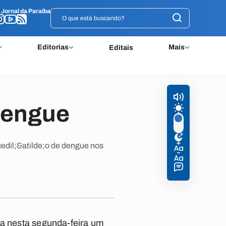
o
o
Jornal da Paraíba
Jornal da Paraíba
Editorias
Mais
Editais
dengue
edil;&atilde;o de dengue nos
ia nesta segunda-feira um