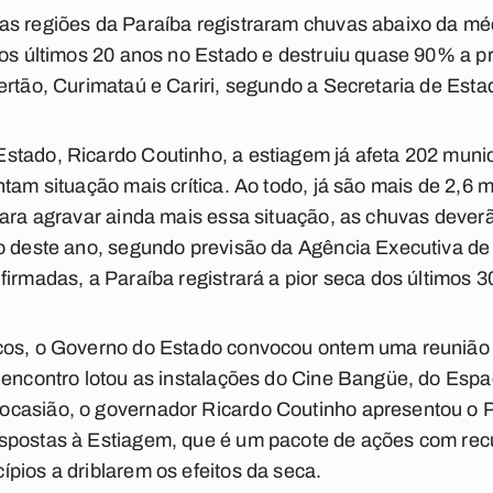
s regiões da Paraíba registraram chuvas abaixo da méd
nos últimos 20 anos no Estado e destruiu quase 90% a p
ertão, Curimataú e Cariri, segundo a Secretaria de Estad
tado, Ricardo Coutinho, a estiagem já afeta 202 municí
ntam situação mais crítica. Ao todo, já são mais de 2,6
 para agravar ainda mais essa situação, as chuvas deve
ho deste ano, segundo previsão da Agência Executiva d
firmadas, a Paraíba registrará a pior seca dos últimos 3
cos, o Governo do Estado convocou ontem uma reunião 
 encontro lotou as instalações do Cine Bangüe, do Espa
casião, o governador Ricardo Coutinho apresentou o 
spostas à Estiagem, que é um pacote de ações com recu
pios a driblarem os efeitos da seca.