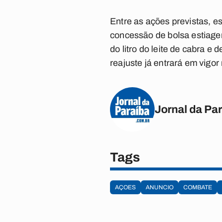
Entre as ações previstas, es
concessão de bolsa estiagem
do litro do leite de cabra 
reajuste já entrará em vigo
Jornal da Pa
Tags
AÇOES
ANUNCIO
COMBATE