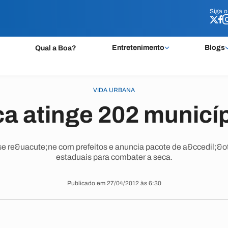
Siga 
Siga 
Entretenimento
Blogs
Qual a Boa?
VIDA URBANA
a atinge 202 municí
 re&uacute;ne com prefeitos e anuncia pacote de a&ccedil;&ot
estaduais para combater a seca.
Publicado em 27/04/2012 às 6:30