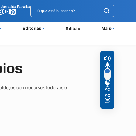
o
o
Jornal da Paraíba
Jornal da Paraíba
Editorias
Mais
Editais
pios
ilde;es com recursos federais e