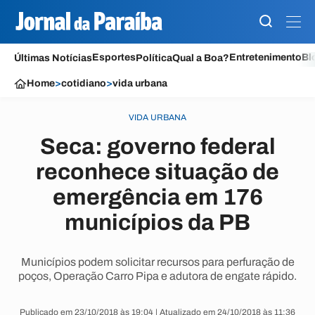
Esportes
Entretenimento
Bl
Últimas Notícias
Política
Qual a Boa?
Home
>
cotidiano
>
vida urbana
VIDA URBANA
Seca: governo federal
reconhece situação de
emergência em 176
municípios da PB
Municípios podem solicitar recursos para perfuração de
poços, Operação Carro Pipa e adutora de engate rápido.
Publicado em 23/10/2018 às 19:04 | Atualizado em 24/10/2018 às 11:36