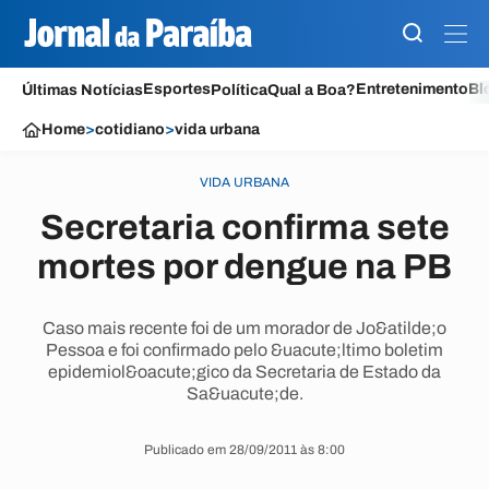
Esportes
Entretenimento
Bl
Últimas Notícias
Política
Qual a Boa?
Home
>
cotidiano
>
vida urbana
VIDA URBANA
Secretaria confirma sete
mortes por dengue na PB
Caso mais recente foi de um morador de Jo&atilde;o
Pessoa e foi confirmado pelo &uacute;ltimo boletim
epidemiol&oacute;gico da Secretaria de Estado da
Sa&uacute;de.
Publicado em 28/09/2011 às 8:00