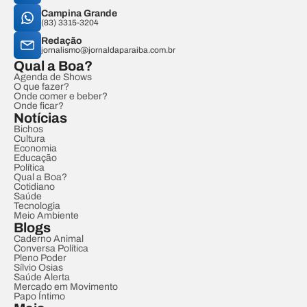
Campina Grande
(83) 3315-3204
Redação
jornalismo@jornaldaparaiba.com.br
Qual a Boa?
Agenda de Shows
O que fazer?
Onde comer e beber?
Onde ficar?
Notícias
Bichos
Cultura
Economia
Educação
Política
Qual a Boa?
Cotidiano
Saúde
Tecnologia
Meio Ambiente
Blogs
Caderno Animal
Conversa Política
Pleno Poder
Sílvio Osias
Saúde Alerta
Mercado em Movimento
Papo Íntimo