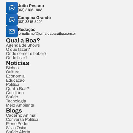
João Pessoa
(83) 2106.1892
Campina Grande
(83) 3315-3204
Redação
jornalismo@jornaldaparaiba.com.br
Qual a Boa?
Agenda de Shows
O que fazer?
Onde comer e beber?
Onde ficar?
Notícias
Bichos
Cultura
Economia
Educação
Política
Qual a Boa?
Cotidiano
Saúde
Tecnologia
Meio Ambiente
Blogs
Caderno Animal
Conversa Política
Pleno Poder
Sílvio Osias
Saúde Alerta