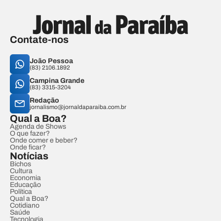
Contate-nos
João Pessoa
(83) 2106.1892
Campina Grande
(83) 3315-3204
Redação
jornalismo@jornaldaparaiba.com.br
Qual a Boa?
Agenda de Shows
O que fazer?
Onde comer e beber?
Onde ficar?
Notícias
Bichos
Cultura
Economia
Educação
Política
Qual a Boa?
Cotidiano
Saúde
Tecnologia