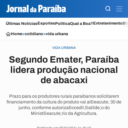
Esportes
Entretenimento
Bl
Últimas Notícias
Política
Qual a Boa?
Home
>
cotidiano
>
vida urbana
VIDA URBANA
Segundo Emater, Paraíba
lidera produção nacional
de abacaxi
Prazo para os produtores rurais paraibanos solicitarem
financiamento da cultura do produto vai at&eacute; 30 de
junho, conforme autoriza&ccedil;&atilde;o do
Minist&eacute;rio da Agricultura.