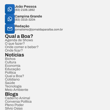
João Pessoa
(83) 2106.1892
Campina Grande
(83) 3315-3204
Redação
jornalismo@jornaldaparaiba.com.br
Qual a Boa?
Agenda de Shows
O que fazer?
Onde comer e beber?
Onde ficar?
Notícias
Bichos
Cultura
Economia
Educação
Política
Qual a Boa?
Cotidiano
Saúde
Tecnologia
Meio Ambiente
Blogs
Caderno Animal
Conversa Política
Pleno Poder
Sílvio Osias