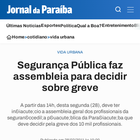
Esportes
Entretenimento
Bl
Últimas Notícias
Política
Qual a Boa?
Home
>
cotidiano
>
vida urbana
VIDA URBANA
Segurança Pública faz
assembleia para decidir
sobre greve
A partir das 14h, desta segunda (28), deve ter
in&iacute;cio a assembleia geral dos profissionais da
seguran&ccedil;a p&uacute;blica da Para&iacute;ba que
deve decidir pela greve dos 10 mil profissionais.