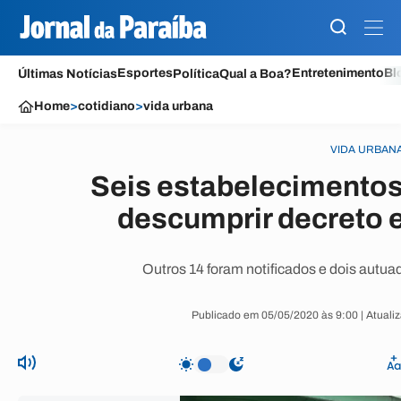
Esportes
Entretenimento
Bl
Últimas Notícias
Política
Qual a Boa?
Home
>
cotidiano
>
vida urbana
VIDA URBAN
Seis estabelecimentos
descumprir decreto
Outros 14 foram notificados e dois autu
Publicado em 05/05/2020 às 9:00 | Atuali