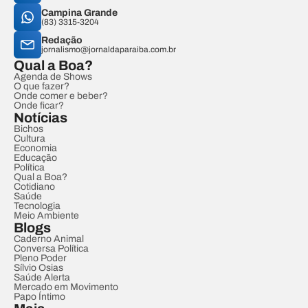
Campina Grande
(83) 3315-3204
Redação
jornalismo@jornaldaparaiba.com.br
Qual a Boa?
Agenda de Shows
O que fazer?
Onde comer e beber?
Onde ficar?
Notícias
Bichos
Cultura
Economia
Educação
Política
Qual a Boa?
Cotidiano
Saúde
Tecnologia
Meio Ambiente
Blogs
Caderno Animal
Conversa Política
Pleno Poder
Sílvio Osias
Saúde Alerta
Mercado em Movimento
Papo Íntimo