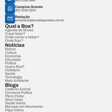
(83) 2106.1892
Campina Grande
(83) 3315-3204
Redação
jornalismo@jornaldaparaiba.com.br
Qual a Boa?
Agenda de Shows
O que fazer?
Onde comer e beber?
Onde ficar?
Notícias
Bichos
Cultura
Economia
Educação
Política
Qual a Boa?
Cotidiano
Saúde
Tecnologia
Meio Ambiente
Blogs
Caderno Animal
Conversa Política
Pleno Poder
Sílvio Osias
Saúde Alerta
Mercado em Movimento
Papo Íntimo