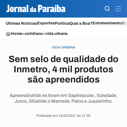
Esportes
Entretenimento
Bl
Últimas Notícias
Política
Qual a Boa?
Home
>
cotidiano
>
vida urbana
VIDA URBANA
Sem selo de qualidade do
Inmetro, 4 mil produtos
são apreendidos
Apreens&otilde;es foram em Sap&eacute;, Soledade,
Junco, S&atilde;o Mamede, Patos e Juazeirinho.
Publicado em 13/02/2017 às 17:35