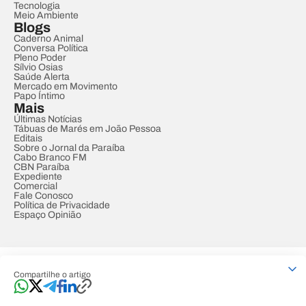
Tecnologia
Meio Ambiente
Blogs
Caderno Animal
Conversa Política
Pleno Poder
Sílvio Osias
Saúde Alerta
Mercado em Movimento
Papo Íntimo
Mais
Últimas Notícias
Tábuas de Marés em João Pessoa
Editais
Sobre o Jornal da Paraíba
Cabo Branco FM
CBN Paraíba
Expediente
Comercial
Fale Conosco
Política de Privacidade
Espaço Opinião
© REDE PARAÍBA DE COMUNICAÇÃO
Compartilhe o artigo
Developed by
Designed by