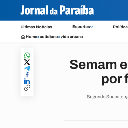
Esportes
Últimas Notícias
Política
Home
>
cotidiano
>
vida urbana
Semam em
por 
Segundo &oacute;rg