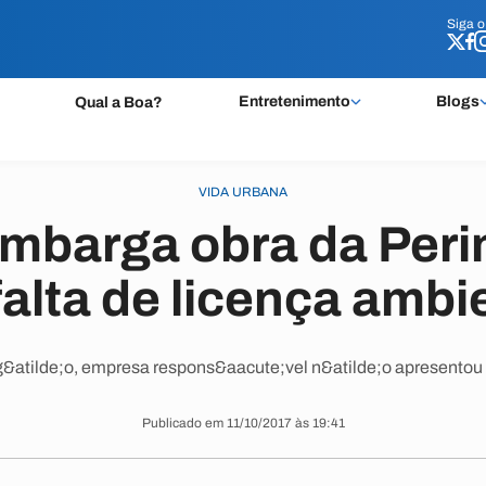
Siga 
Siga 
Entretenimento
Blogs
Qual a Boa?
VIDA URBANA
barga obra da Perim
falta de licença ambi
&atilde;o, empresa respons&aacute;vel n&atilde;o apresento
Publicado em 11/10/2017 às 19:41