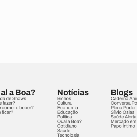
al a Boa?
Notícias
Blogs
da de Shows
Bichos
Caderno Ani
e fazer?
Cultura
Conversa Pol
 comer e beber?
Economia
Pleno Poder
 ficar?
Educação
Sílvio Osias
Política
Saúde Alerta
Qual a Boa?
Mercado em
Cotidiano
Papo Íntimo
Saúde
Tecnologia