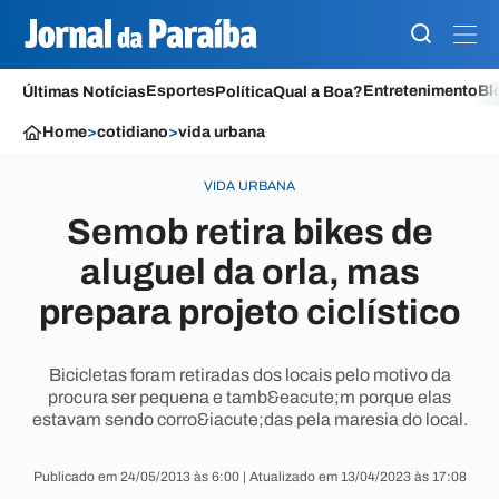
Esportes
Entretenimento
Bl
Últimas Notícias
Política
Qual a Boa?
Home
>
cotidiano
>
vida urbana
VIDA URBANA
Semob retira bikes de
aluguel da orla, mas
prepara projeto ciclístico
Bicicletas foram retiradas dos locais pelo motivo da
procura ser pequena e tamb&eacute;m porque elas
estavam sendo corro&iacute;das pela maresia do local.
Publicado em 24/05/2013 às 6:00 | Atualizado em 13/04/2023 às 17:08