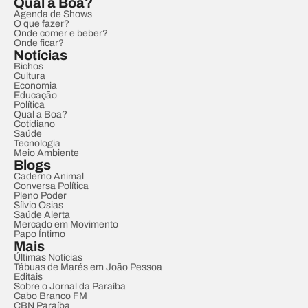
Qual a Boa?
Agenda de Shows
O que fazer?
Onde comer e beber?
Onde ficar?
Notícias
Bichos
Cultura
Economia
Educação
Política
Qual a Boa?
Cotidiano
Saúde
Tecnologia
Meio Ambiente
Blogs
Caderno Animal
Conversa Política
Pleno Poder
Sílvio Osias
Saúde Alerta
Mercado em Movimento
Papo Íntimo
Mais
Últimas Notícias
Tábuas de Marés em João Pessoa
Editais
Sobre o Jornal da Paraíba
Cabo Branco FM
CBN Paraíba