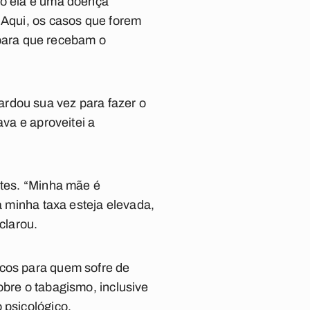
mo ela é uma doença
 Aqui, os casos que forem
para que recebam o
ardou sua vez para fazer o
ava e aproveitei a
etes. “Minha mãe é
a minha taxa esteja elevada,
clarou.
scos para quem sofre de
obre o tabagismo, inclusive
 psicológico.