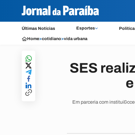
Esportes
Últimas Notícias
Política
Home
>
cotidiano
>
vida urbana
SES realiz
e
Em parceria com institui&cce