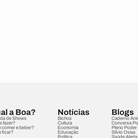
al a Boa?
Notícias
Blogs
da de Shows
Bichos
Caderno Ani
e fazer?
Cultura
Conversa Pol
 comer e beber?
Economia
Pleno Poder
 ficar?
Educação
Sílvio Osias
Política
Saúde Alerta