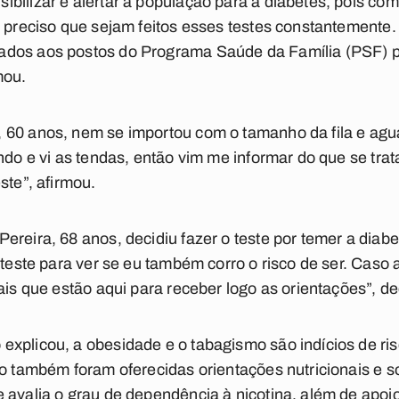
bilizar e alertar a população para a diabetes, pois co
é preciso que sejam feitos esses testes constantemente.
ados aos postos do Programa Saúde da Família (PSF) 
mou.
 60 anos, nem se importou com o tamanho da fila e agu
ndo e vi as tendas, então vim me informar do que se trat
ste”, afirmou.
ereira, 68 anos, decidiu fazer o teste por temer a diab
 teste para ver se eu também corro o risco de ser. Caso 
ais que estão aqui para receber logo as orientações”, de
xplicou, a obesidade e o tabagismo são indícios de ri
ão também foram oferecidas orientações nutricionais e s
 avalia o grau de dependência à nicotina, além de apoio