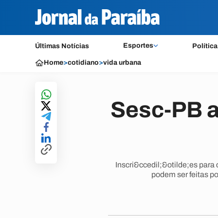
Esportes
Últimas Notícias
Política
Home
>
cotidiano
>
vida urbana
Sesc-PB a
Inscri&ccedil;&otilde;es para
podem ser feitas po