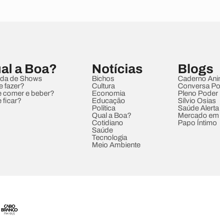
al a Boa?
Notícias
Blogs
da de Shows
Bichos
Caderno Ani
e fazer?
Cultura
Conversa Pol
 comer e beber?
Economia
Pleno Poder
 ficar?
Educação
Sílvio Osias
Política
Saúde Alerta
Qual a Boa?
Mercado em
Cotidiano
Papo Íntimo
Saúde
Tecnologia
Meio Ambiente