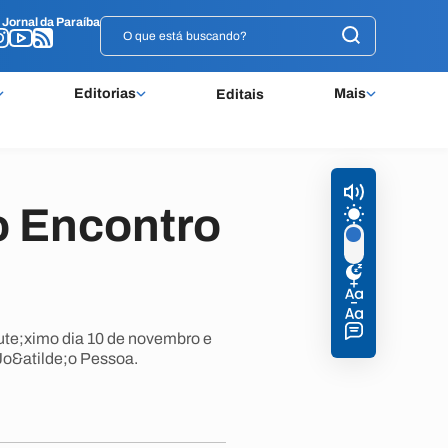
o
o
Jornal da Paraíba
Jornal da Paraíba
Editorias
Mais
Editais
o Encontro
cute;ximo dia 10 de novembro e
 Jo&atilde;o Pessoa.