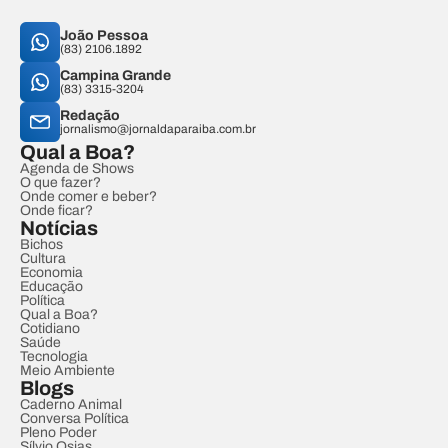
João Pessoa
(83) 2106.1892
Campina Grande
(83) 3315-3204
Redação
jornalismo@jornaldaparaiba.com.br
Qual a Boa?
Agenda de Shows
O que fazer?
Onde comer e beber?
Onde ficar?
Notícias
Bichos
Cultura
Economia
Educação
Política
Qual a Boa?
Cotidiano
Saúde
Tecnologia
Meio Ambiente
Blogs
Caderno Animal
Conversa Política
Pleno Poder
Sílvio Osias