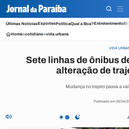
Esportes
Entretenimento
Bl
Últimas Notícias
Política
Qual a Boa?
Home
>
cotidiano
>
vida urbana
VIDA URBA
Sete linhas de ônibus 
alteração de tra
Mudança no trajeto passa a val
Publicado em 05/04/2