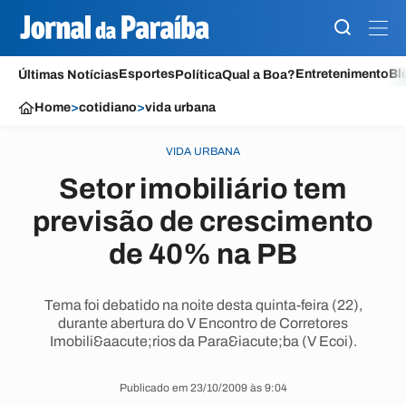
Esportes
Entretenimento
Bl
Últimas Notícias
Política
Qual a Boa?
Home
>
cotidiano
>
vida urbana
VIDA URBANA
Setor imobiliário tem
previsão de crescimento
de 40% na PB
Tema foi debatido na noite desta quinta-feira (22),
durante abertura do V Encontro de Corretores
Imobili&aacute;rios da Para&iacute;ba (V Ecoi).
Publicado em 23/10/2009 às 9:04