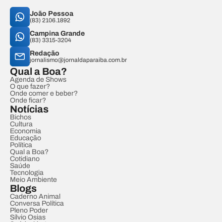
João Pessoa
(83) 2106.1892
Campina Grande
(83) 3315-3204
Redação
jornalismo@jornaldaparaiba.com.br
Qual a Boa?
Agenda de Shows
O que fazer?
Onde comer e beber?
Onde ficar?
Notícias
Bichos
Cultura
Economia
Educação
Política
Qual a Boa?
Cotidiano
Saúde
Tecnologia
Meio Ambiente
Blogs
Caderno Animal
Conversa Política
Pleno Poder
Sílvio Osias