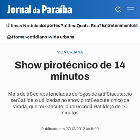
Esportes
Entretenimento
Bl
Últimas Notícias
Política
Qual a Boa?
Home
>
cotidiano
>
vida urbana
VIDA URBANA
Show pirotécnico de 14
minutos
Mais de tr&ecirc;s toneladas de fogos de artif&iacute;cio
ser&atilde;o utilizadas no show pirot&eacute;cnico da
virada, que ter&aacute; dura&ccedil;&atilde;o de 14
minutos.
Publicado em 27/12/2012 às 6:00